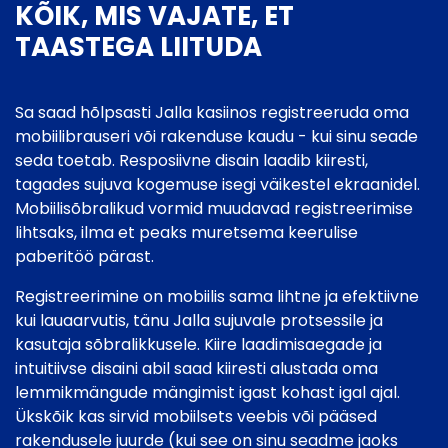
KÕIK, MIS VAJATE, ET
TAASTEGA LIITUDA
Sa saad hõlpsasti Jalla kasiinos registreeruda oma
mobiilibrauseri või rakenduse kaudu - kui sinu seade
seda toetab. Resposiivne disain laadib kiiresti,
tagades sujuva kogemuse isegi väikestel ekraanidel.
Mobiilisõbralikud vormid muudavad registreerimise
lihtsaks, ilma et peaks muretsema keerulise
paberitöö pärast.
Registreerimine on mobiilis sama lihtne ja efektiivne
kui lauaarvutis, tänu Jalla sujuvale protsessile ja
kasutaja sõbralikkusele. Kiire laadimisaegade ja
intuitiivse disaini abil saad kiiresti alustada oma
lemmikmängude mängimist igast kohast igal ajal.
Ükskõik kas sirvid mobiilsets veebis või pääsed
rakendusele juurde (kui see on sinu seadme jaoks