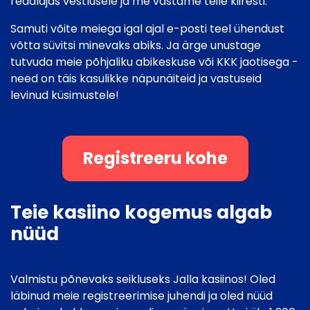
reaalajas vestlusele ja me vastame teile kiiresti.
Samuti võite meiega igal ajal e-posti teel ühendust
võtta süvitsi minevaks abiks. Ja ärge unustage
tutvuda meie põhjaliku abikeskuse või KKK jaotisega -
need on täis kasulikke näpunäiteid ja vastuseid
levinud küsimustele!
Registreeru kohe
Teie kasiino kogemus algab
nüüd
Valmistu põnevaks seikluseks Jalla kasiinos! Oled
läbinud meie registreerimise juhendi ja oled nüüd