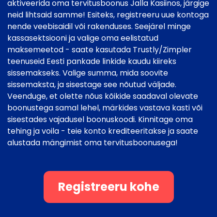
aktiveerida oma tervitusboonus Jalla Kasiinos, järgige
neid lihtsaid samme! Esiteks, registreeru uue kontoga
nende veebisaidil või rakenduses. Seejärel minge
kassasektsiooni ja valige oma eelistatud
maksemeetod - saate kasutada Trustly/Zimpler
teenuseid Eesti pankade linkide kaudu kiireks
sissemakseks. Valige summa, mida soovite
sissemaksta, ja sisestage see nõutud väljade.
Veenduge, et olette nõus kõikide saadaval olevate
boonustega samal lehel, märkides vastava kasti või
sisestades vajadusel boonuskoodi. Kinnitage oma
tehing ja voila - teie konto krediteeritakse ja saate
alustada mängimist oma tervitusboonusega!
Registreeru kohe