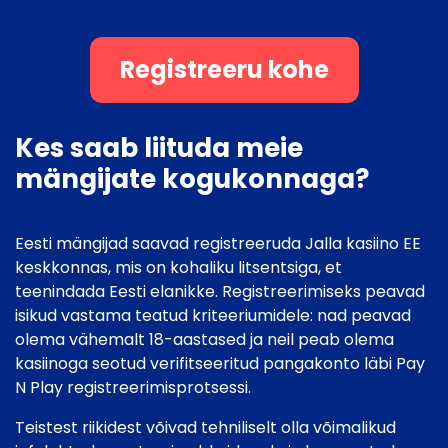
Registreeru kohe
Kes saab liituda meie
mängijate kogukonnaga?
Eesti mängijad saavad registreeruda Jalla kasiino EE
keskkonnas, mis on kohaliku litsentsiga, et
teenindada Eesti elanikke. Registreerimiseks peavad
isikud vastama teatud kriteeriumidele: nad peavad
olema vähemalt 18-aastased ja neil peab olema
kasiinoga seotud verifitseeritud pangakonto läbi Pay
N Play registreerimisprotsessi.
Teistest riikidest võivad tehniliselt olla võimalikud