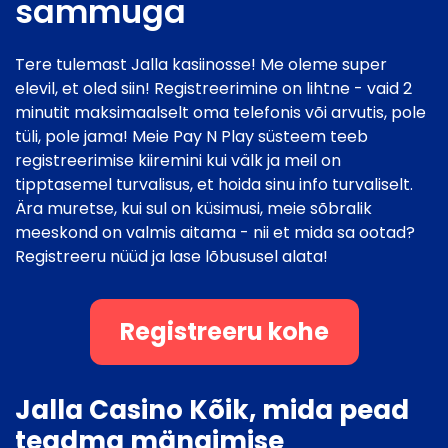
sammuga
Tere tulemast Jalla kasiinosse! Me oleme super
elevil, et oled siin! Registreerimine on lihtne - vaid 2
minutit maksimaalselt oma telefonis või arvutis, pole
tüli, pole jama! Meie Pay N Play süsteem teeb
registreerimise kiiremini kui välk ja meil on
tipptasemel turvalisus, et hoida sinu info turvaliselt.
Ära muretse, kui sul on küsimusi, meie sõbralik
meeskond on valmis aitama - nii et mida sa ootad?
Registreeru nüüd ja lase lõbususel alata!
Registreeru kohe
Jalla Casino Kõik, mida pead
teadma mängimise