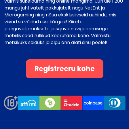
valmis sukelduma ning online mängima. Uuri üle 1 200
mängu juhtivatelt pakkujatelt nagu NetEnt ja
Microgaming ning nõua eksklusiivseid auhindu, mis
viivad su võidud uusi kõrgusi! Kiirete
pangaväljamaksete ja sujuva navigeerimisega
mobiilis saad rullikud keerutama kohe. Valmistu
metsikuks sõiduks ja olgu õnn alati sinu poolel!
Registreeru kohe