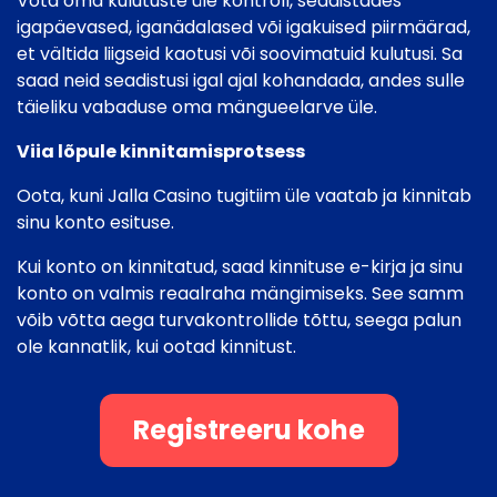
Võta oma kulutuste üle kontroll, seadistades
igapäevased, iganädalased või igakuised piirmäärad,
et vältida liigseid kaotusi või soovimatuid kulutusi. Sa
saad neid seadistusi igal ajal kohandada, andes sulle
täieliku vabaduse oma mängueelarve üle.
Viia lõpule kinnitamisprotsess
Oota, kuni Jalla Casino tugitiim üle vaatab ja kinnitab
sinu konto esituse.
Kui konto on kinnitatud, saad kinnituse e-kirja ja sinu
konto on valmis reaalraha mängimiseks. See samm
võib võtta aega turvakontrollide tõttu, seega palun
ole kannatlik, kui ootad kinnitust.
Registreeru kohe