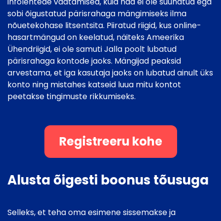
infolehtede vaatamised, kuid nad ei ole suunatud ega
sobi õigustatud pärisrahaga mängimiseks ilma
nõuetekohase litsentsita. Piiratud riigid, kus online-
hasartmängud on keelatud, näiteks Ameerika
Ühendriigid, ei ole samuti Jalla poolt lubatud
pärisrahaga kontode jaoks. Mängijad peaksid
arvestama, et iga kasutaja jaoks on lubatud ainult üks
konto ning mistahes katseid luua mitu kontot
peetakse tingimuste rikkumiseks.
Registreeru kohe
Alusta õigesti boonus tõusuga
Selleks, et teha oma esimene sissemakse ja