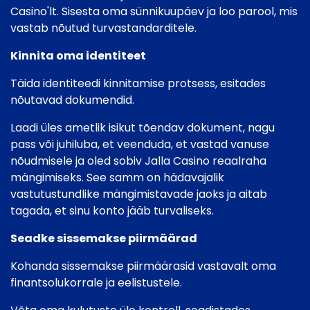
Casino'lt. Sisesta oma sünnikuupäev ja loo parool, mis
vastab nõutud turvastandarditele.
Kinnita oma identiteet
Täida identiteedi kinnitamise protsess, esitades
nõutavad dokumendid.
Laadi üles ametlik isikut tõendav dokument, nagu
pass või juhiluba, et veenduda, et vastad vanuse
nõudmisele ja oled sobiv Jalla Casino reaalraha
mängimiseks. See samm on hädavajalik
vastutustundlike mängimistavade jaoks ja aitab
tagada, et sinu konto jääb turvaliseks.
Seadke sissemakse piirmäärad
Kohanda sissemakse piirmäärasid vastavalt oma
finantsolukorrale ja eelistustele.