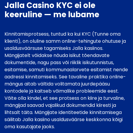
Jalla Casino KYC ei ole
keeruline — me lubame
Kinnitamisprotsess, tuntud ka kui KYC (Tunne oma
klienti), on oluline samm online-tehingute ohutuse ja
usaldusväärsuse tagamiseks Jalla kasiinos.
Mängijatelt võidakse nõuda isikut tõendavate
dokumentide, nagu pass või riiklik isikutunnistus,
esitamise, samuti kommunaalarvete esitamist nende
aadressi kinnitamiseks. See tavaline praktika online-
mängus aitab vältida volitamata juurdepääsu
kontodele ja kaitseb võimalike probleemide eest.
Võite olla kindel, et see protsess on kiire ja turvaline,
mängijad saavad vajalikud dokumendid kiiresti ja
lihtsalt täita. Mängijate identiteetide kinnitamisega
säilitab Jalla kasiino usaldusväärse keskkonna kõigi
oma kasutajate jaoks.