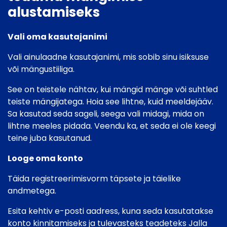
alustamiseks
Vali oma kasutajanimi
Vali ainulaadne kasutajanimi, mis sobib sinu isiksuse
või mängustiiliga.
See on teistele nähtav, kui mängid mänge või suhtled
teiste mängijatega. Hoia see lihtne, kuid meeldejääv.
Sa kasutad seda sageli, seega vali midagi, mida on
lihtne meeles pidada. Veendu ka, et seda ei ole keegi
teine juba kasutanud.
Looge oma konto
Täida registreerimisvorm täpsete ja täielike
andmetega.
Esita kehtiv e-posti aadress, kuna seda kasutatakse
konto kinnitamiseks ja tulevasteks teadeteks Jalla