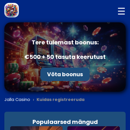
☰
Tere tulemast boonus:
€500 + 50 tasuta keerutust
Võta boonus
›
Jalla Casino
Kuidas registreeruda
Populaarsed mängud