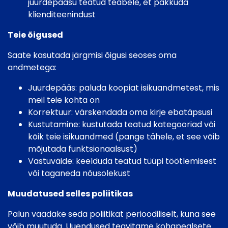
juurdepääsu teatud teabele, et pakkuda
klienditeenindust
Teie õigused
Saate kasutada järgmisi õigusi seoses oma
andmetega:
Juurdepääs: paluda koopiat isikuandmetest, mis
meil teie kohta on
Korrektuur: värskendada oma kirje ebatäpsusi
Kustutamine: kustutada teatud kategooriad või
kõik teie isikuandmed (pange tähele, et see võib
mõjutada funktsionaalsust)
Vastuväide: keelduda teatud tüüpi töötlemisest
või taganeda nõusolekust
Muudatused selles poliitikas
Palun vaadake seda poliitikat perioodiliselt, kuna see
võib muutuda. Uuendused teavitame kohapealsete