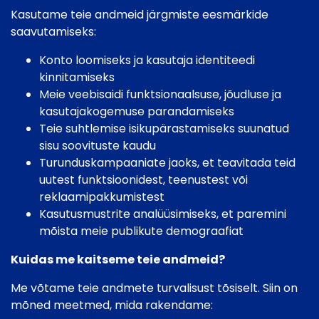
Kasutame teie andmeid järgmiste eesmärkide
saavutamiseks:
Konto loomiseks ja kasutaja identiteedi
kinnitamiseks
Meie veebisaidi funktsionaalsuse, jõudluse ja
kasutajakogemuse parandamiseks
Teie suhtlemise isikupärastamiseks suunatud
sisu soovituste kaudu
Turunduskampaaniate jaoks, et teavitada teid
uutest funktsioonidest, teenustest või
reklaamipakkumistest
Kasutusmustrite analüüsimiseks, et paremini
mõista meie publikute demograafiat
Kuidas me kaitseme teie andmeid?
Me võtame teie andmete turvalisust tõsiselt. Siin on
mõned meetmed, mida rakendame: