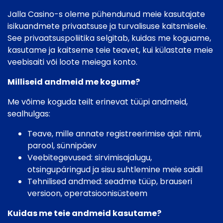
Jalla Casino-s oleme pühendunud meie kasutajate
isikuandmete privaatsuse ja turvalisuse kaitsmisele.
See privaatsuspoliitika selgitab, kuidas me koguame,
kasutame ja kaitseme teie teavet, kui külastate meie
veebisaiti või loote meiega konto.
Milliseid andmeid me kogume?
Me võime koguda teilt erinevat tüüpi andmeid,
sealhulgas:
Teave, mille annate registreerimise ajal: nimi,
parool, sünnipäev
Veebitegevused: sirvimisajalugu,
otsingupäringud ja sisu suhtlemine meie saidil
Tehnilised andmed: seadme tüüp, brauseri
versioon, operatsioonisüsteem
Kuidas me teie andmeid kasutame?