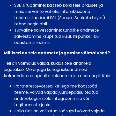
SSL-krüptimine: kaitseb kõiki teie brauseri ja
meie serverite vahelisi interaktsioone
tööstusstandardi SSL (Secure Sockets Layer)
tehnoloogia abil
Turvaline salvestamine: tundlike andmete
salvestamine krüptitud kujul, nii puhke- kui
edastamisrežiimis
Millised on teie andmete jagamise võimalused?
Teil on võimalus valida, kuidas teie andmeid
jagatakse. Me ei jaga kunagi isikuandmeid
kolmandate osapoolte reklaamimise eesmärgil. Kuid:
Partnerettevõtted, kellega me koostööd
teeme, võivad vajada juurdepääsu teatud
andmekogumitele integreerimise või
tugiteenuste jaoks
Jalla Casino volitatud töötajad võivad vajada