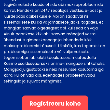
tugivõimaluste kaudu otsida abi makseprobleemide
korral. Nendeks on 24/7 reaalajas vestlus, e-post ja
juurdepääs abikeskusele. Abi on saadaval nii
sissemaksete kui ka väljamaksete jaoks, tagades, et
mängijad saavad õigeaegset abi, kui seda on vaja.
Ainult paarikese kliki abil saavad mängijad võtta
ühendust tugimeeskonnaga ja lahendada kõik
makseprobleemid tõhusalt. Ükskõik, kas tegemist on
probleemiga sissemaksete või väljamaksete
tegemisel, on abi alati käeulatuses, muutes Jalla
Kasiino usaldusväärseks online-mängude sihtkohaks.
Mängijaid julgustatakse neid ressursse kasutama iga
kord, kui on vaja abi, edendades probleemivabu
tehinguid ja sujuvat mängimist.
Registreeru kohe