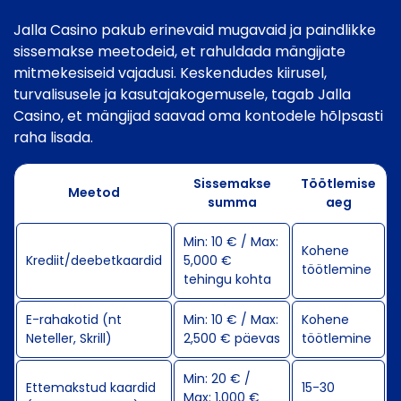
Jalla Casino pakub erinevaid mugavaid ja paindlikke
sissemakse meetodeid, et rahuldada mängijate
mitmekesiseid vajadusi. Keskendudes kiirusel,
turvalisusele ja kasutajakogemusele, tagab Jalla
Casino, et mängijad saavad oma kontodele hõlpsasti
raha lisada.
Sissemakse
Töötlemise
Meetod
summa
aeg
Min: 10 € / Max:
Kohene
Krediit/deebetkaardid
5,000 €
töötlemine
tehingu kohta
E-rahakotid (nt
Min: 10 € / Max:
Kohene
Neteller, Skrill)
2,500 € päevas
töötlemine
Min: 20 € /
Ettemakstud kaardid
15-30
Max: 1,000 €