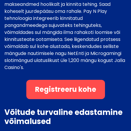
makseandmed hoolikalt ja kinnita tehing. Saad
koheselt juurdepääsu oma rahale. Pay N Play
tehnoloogia integreerib kinnitatud
pangandmeedega sujuvateks tehinguteks,
võimaldades sul mängida ilma rahakoti loomise või
kinnitusteate ootamiseta. See liigendatud protsess
võimaldab sul kohe alustada, keskendudes selliste
mängude nautimisele nagu NetEnti ja Microgamingi
slotimängud ulatuslikust üle 1,200 mängu kogust Jalla
Casino's.
Registreeru kohe
Võitude turvaline edastamine
võimalused