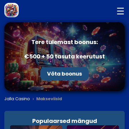
☰
Tere tulemast boonus:
€500 + 50 tasuta keerutust
Võta boonus
›
Jalla Casino
Makseviisid
Populaarsed mängud