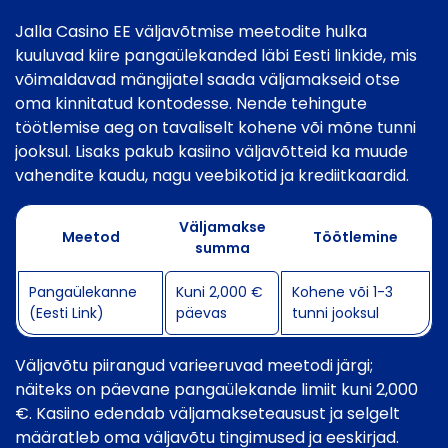
Jalla Casino EE väljavõtmise meetodite hulka
kuuluvad kiire pangaülekanded läbi Eesti linkide, mis
võimaldavad mängijatel saada väljamakseid otse
oma kinnitatud kontodesse. Nende tehingute
töötlemise aeg on tavaliselt kohene või mõne tunni
jooksul. Lisaks pakub kasiino väljavõtteid ka muude
vahendite kaudu, nagu veebikotid ja krediitkaardid.
Väljamakse
Meetod
Töötlemine
summa
Pangaülekanne
Kuni 2,000 €
Kohene või 1-3
(Eesti Link)
päevas
tunni jooksul
Väljavõtu piirangud varieeruvad meetodi järgi;
näiteks on päevane pangaülekande limiit kuni 2,000
€. Kasiino edendab väljamakseteausust ja selgelt
määratleb oma väljavõtu tingimused ja eeskirjad.