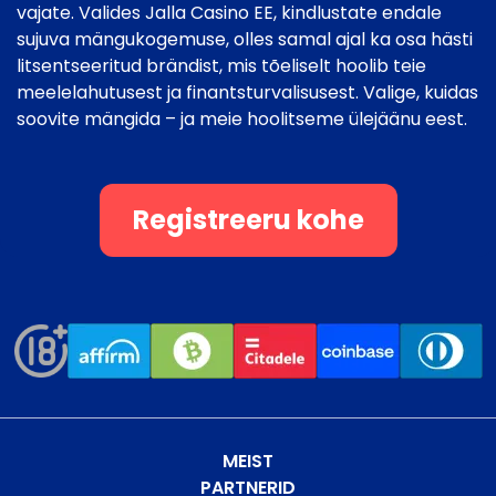
vajate. Valides Jalla Casino EE, kindlustate endale
sujuva mängukogemuse, olles samal ajal ka osa hästi
litsentseeritud brändist, mis tõeliselt hoolib teie
meelelahutusest ja finantsturvalisusest. Valige, kuidas
soovite mängida – ja meie hoolitseme ülejäänu eest.
Registreeru kohe
MEIST
PARTNERID