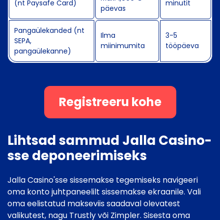
(nt Paysafe Card)
minutit
päevas
Pangaülekanded (nt
Ilma
3-5
SEPA,
miinimumita
tööpäeva
pangaülekanne)
Registreeru kohe
Lihtsad sammud Jalla Casino-
sse deponeerimiseks
Jalla Casino'sse sissemakse tegemiseks navigeeri
oma konto juhtpaneelilt sissemakse ekraanile. Vali
oma eelistatud makseviis saadaval olevatest
valikutest, nagu Trustly või Zimpler. Sisesta oma