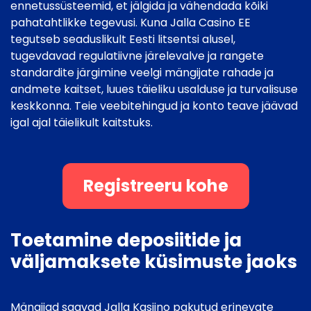
ennetussüsteemid, et jälgida ja vähendada kõiki
pahatahtlikke tegevusi. Kuna Jalla Casino EE
tegutseb seaduslikult Eesti litsentsi alusel,
tugevdavad regulatiivne järelevalve ja rangete
standardite järgimine veelgi mängijate rahade ja
andmete kaitset, luues täieliku usalduse ja turvalisuse
keskkonna. Teie veebitehingud ja konto teave jäävad
igal ajal täielikult kaitstuks.
Registreeru kohe
Toetamine deposiitide ja
väljamaksete küsimuste jaoks
Mängijad saavad Jalla Kasiino pakutud erinevate