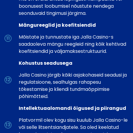
boonusest loobumisel nõustute nendega
seonduvaid tingimusi järgima.
Mängureeglid ja koefitsiendid
Mõistate ja tunnustate iga Jalla Casino-s
saadaoleva mängu reegleid ning kõik kehtivad
koefitsiendid ja väljamaksestruktuurid.
Kohustus seadusega
Jalla Casino järgib kõiki asjakohaseid seadusi ja
regulatsioone, sealhulgas rahapesu
tõkestamise ja kliendi tundmaõppimise
põhimõtteid.
Intellektuaalomandi õigused ja piirangud
Platvormil olev kogu sisu kuulub Jalla Casino-le
või selle litsentsiandjatele. Sa oled keelatud