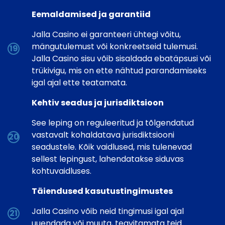
Eemaldamised ja garantiid
Jalla Casino ei garanteeri ühtegi võitu,
mängutulemust või konkreetseid tulemusi.
Jalla Casino sisu võib sisaldada ebatäpsusi või
trükivigu, mis on ette nähtud parandamiseks
igal ajal ette teatamata.
Kehtiv seadus ja jurisdiktsioon
See leping on reguleeritud ja tõlgendatud
vastavalt kohaldatava jurisdiktsiooni
seadustele. Kõik vaidlused, mis tulenevad
sellest lepingust, lahendatakse siduvas
kohtuvaidluses.
Täiendused kasutustingimustes
Jalla Casino võib neid tingimusi igal ajal
uuendada või muuta, teavitamata teid