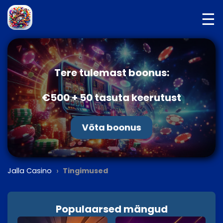
☰
Tere tulemast boonus:
€500 + 50 tasuta keerutust
Võta boonus
›
Jalla Casino
Tingimused
Populaarsed mängud